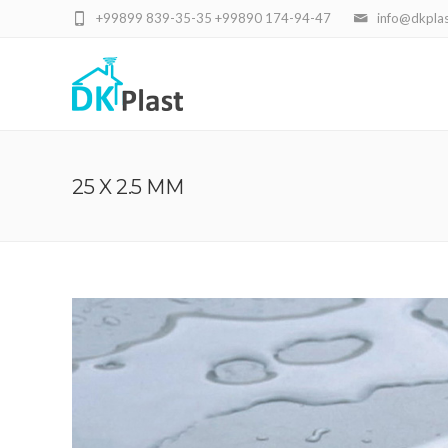
+99899 839-35-35 +99890 174-94-47
info@dkplas
25 X 2.5 MM